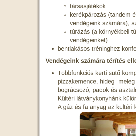
társasjátékok
kerékpározás (tandem és 
vendégeink számára), s
túrázás (a környékbeli tú
vendégeinket)
bentlakásos tréninghez konfer
Vendégeink számára térítés el
Többfunkciós kerti sütő komp
pizzakemence, hideg- meleg f
bográcsozó, padok és asztal
Kültéri látványkonyhánk külö
A gáz és fa anyag az kültéri