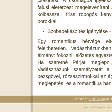
csalódást. A csomagba igyeksz
falusi életérzést megeleveníteni
kolbásszal, friss ropogós keny
borokkal.
Szobabekészítés igénylése -
Egy romantikus hétvége elt
felejthetetlen. Vadászházunkb
élményt fokozni, előzetes egyezt
Ha szeretné Párját meglepni
Vadászházunk személyzetét a l
pezsgővel, rózsaszirmokkal az á
meglepetés, és a romantikus han
Az oldalt a
Delta3N Kft.
üzem
Készítő:
Látogatott web