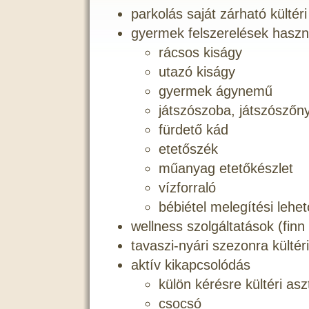
parkolás saját zárható kültér
gyermek felszerelések haszn
rácsos kiságy
utazó kiságy
gyermek ágynemű
játszószoba, játszószőn
fürdető kád
etetőszék
műanyag etetőkészlet
vízforraló
bébiétel melegítési lehe
wellness szolgáltatások (fin
tavaszi-nyári szezonra külté
aktív kikapcsolódás
külön kérésre kültéri aszt
csocsó