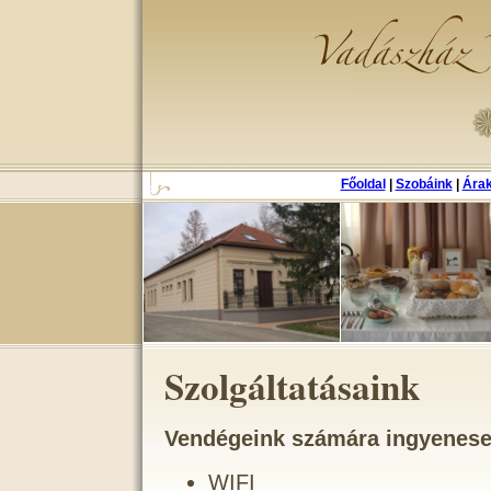
Főoldal
|
Szobáink
|
Ára
Szolgáltatásaink
Vendégeink számára ingyenesen
WIFI