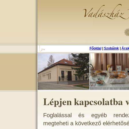
Főoldal
|
Szobáink
|
Ára
Lépjen kapcsolatba 
Foglalással és egyéb rendez
megteheti a következő elérhetős