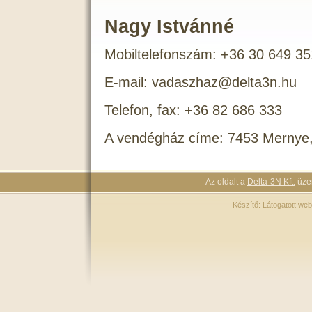
Nagy Istvánné
Mobiltelefonszám: +36 30 649 3
E-mail: vadaszhaz@delta3n.hu
Telefon, fax: +36 82 686 333
A vendégház címe: 7453 Mernye,
Az oldalt a
Delta-3N Kft.
üzem
Készítő:
Látogatott web